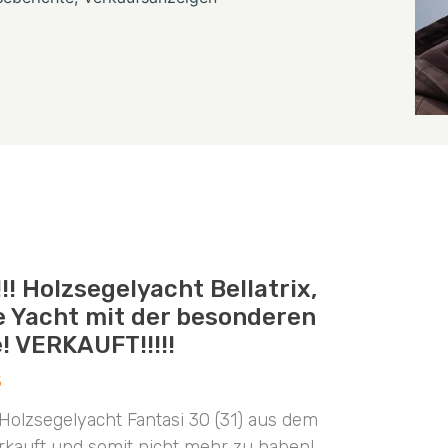
! Holzsegelyacht Bellatrix,
ie Yacht mit der besonderen
! VERKAUFT!!!!!
5
olzsegelyacht Fantasi 30 (31) aus dem
erkauft und somit nicht mehr zu haben!