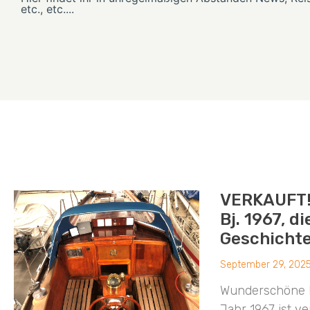
etc., etc....
VERKAUFT!!
Bj. 1967, d
Geschichte
September 29, 202
Wunderschöne H
Jahr 1967 ist v