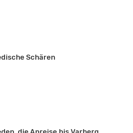
dische Schären
en, die Anreise bis Varberg