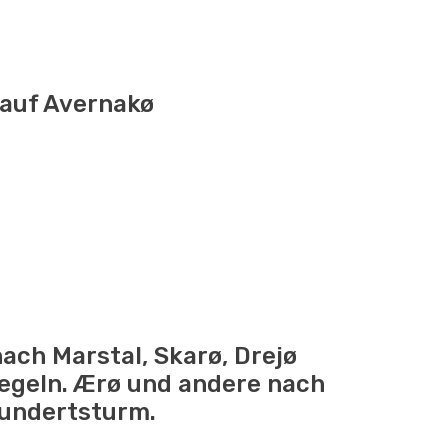
s auf Avernakø
nach Marstal, Skarø, Drejø
egeln. Ærø und andere nach
undertsturm.