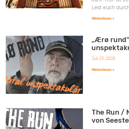
Lest euch durch
Weiterlesen »
„Ærø rund“
unspektaku
Juli 23, 2025
Weiterlesen »
The Run / 
von Seest