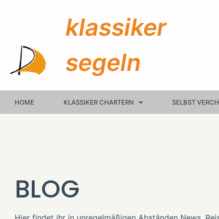
klassiker
segeln
HOME
KLASSIKER CHARTERN
SELBST VERC
BLOG
Hier findet ihr in unregelmäßigen Abständen News, Rei